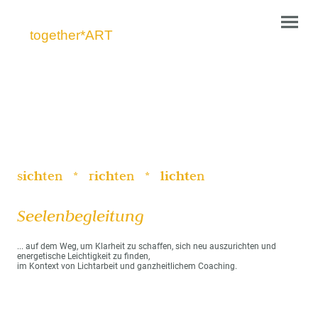
together*ART
s
ich
ten * r
ich
ten *
licht
en
Seelenbegleitung
... auf dem Weg, um Klarheit zu schaffen, sich neu auszurichten und
energetische Leichtigkeit zu finden,
im Kontext von Lichtarbeit und ganzheitlichem Coaching.